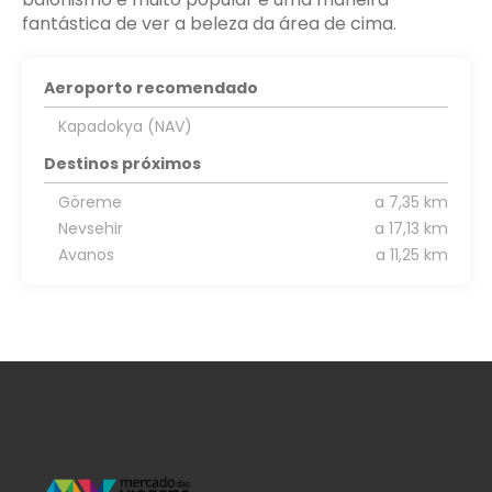
fantástica de ver a beleza da área de cima.
Aeroporto recomendado
Kapadokya (NAV)
Destinos próximos
Göreme
a 7,35 km
Nevsehir
a 17,13 km
Avanos
a 11,25 km