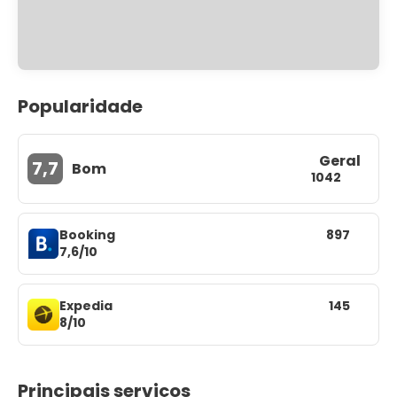
Popularidade
Geral
7,7
Bom
1042
Booking
897
7,6/10
Expedia
145
8/10
Principais serviços