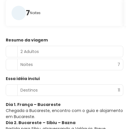
7
Noites
Resumo da viagem
2 Adultos
Noites
7
Essa idéia inclui
Destinos
11
Dia 1. França – Bucareste
Chegada a Bucareste, encontro com o guia e alojamento
em Bucareste.
Dia 2. Bucareste – Sibiu – Bazna
Partida para Sibiu, atravessando a Valáquia. Breve