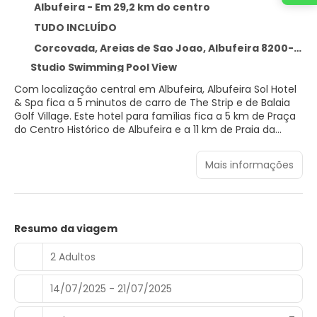
Albufeira - Em 29,2 km do centro
TUDO INCLUÍDO
Corcovada, Areias de Sao Joao, Albufeira 8200-664
Studio Swimming Pool View
Com localização central em Albufeira, Albufeira Sol Hotel
& Spa fica a 5 minutos de carro de The Strip e de Balaia
Golf Village. Este hotel para famílias fica a 5 km de Praça
do Centro Histórico de Albufeira e a 11 km de Praia da
Falésia.
Mais informações
Relaxe no spa de serviço completo, onde você pode
desfrutar de massagens, tratamentos para o corpo e
tratamentos faciais. Você certamente vai curtir as
instalações recreativas, como uma sauna seca e aluguel
de bicicletas. Este hotel oferece comodidades como Wi-
Resumo da viagem
Fi de cortesia, cabeleireiro e TV na área comum.
2 Adultos
Sinta-se em casa em um de nossos 180 quartos com ar-
condicionado, geladeiras e micro-ondas. Os quartos
14/07/2025 - 21/07/2025
possuem varandas particulares. Nos quartos, você
encontra TVs LCD com canais via satélite para a sua