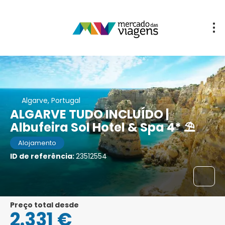
Algarve, Portugal
ALGARVE TUDO INCLUÍDO |
Albufeira Sol Hotel & Spa 4* ⛱️
Alojamento
ID de referência:
23512554
Preço total desde
2.331 €