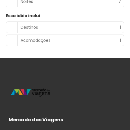
diversão, além de Wi-Fi de cortesia para navegar na web.
Noites
7
Banheiro privativo com chuveiro/banheira combinados
apresenta bidês e secadores de cabelo.
Essa idéia inclui
Saboreie uma deliciosa refeição no um restaurante ou
Destinos
1
hospede-se no local e aproveite o serviço de quarto
(horário limitado) deste hotel. Relaxe com a sua bebida
favorita em um bar/lounge ou um bar ao lado da piscina.
Acomodações
1
Há café da manhã (buffet) disponível diariamente, entre
8h e 10h, mediante uma taxa.
As comodidades presentes incluem um computador,
balcão de recepção 24 horas e equipe multilíngue. Os
hóspedes podem utilizar serviço de traslado de/para o
aeroporto mediante uma sobretaxa e estacionamento
grátis sem manobrista está disponível no local.
Mercado das Viagens