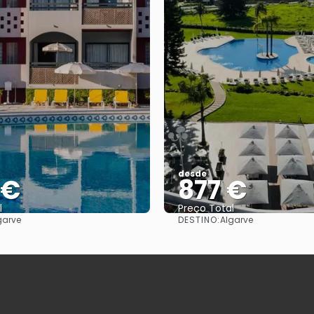
desde
 €
877 €
l
Preço Total
DESTINO:
garve
Algarve
Vejo
Vejo