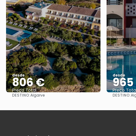
desde
desde
806 €
965
Preço Total
Preço Tota
DESTINO:
DESTINO:
Algarve
Al
Vejo