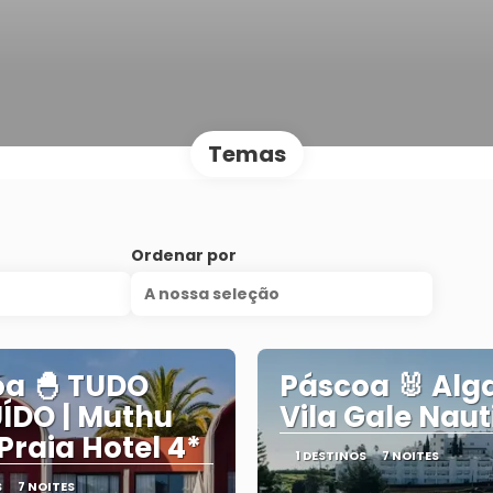
Temas
Ordenar por
A nossa seleção
a 🐣 TUDO
Páscoa 🐰 Alga
ÍDO | Muthu
Vila Gale Naut
Praia Hotel 4*
1 DESTINOS
7 NOITES
S
7 NOITES