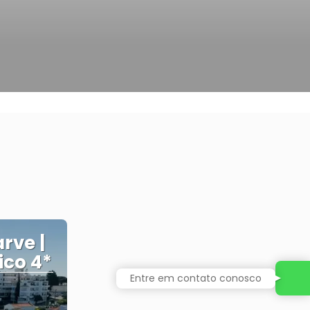
rve |
ico 4*
Entre em contato conosco