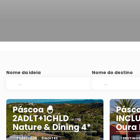
Nome da ideia
Nome do destino
Páscoa 🐣
Pásco
2ADLT+1CHLD
INCLU
Nature & Dining 4*
Oura 
1 DESTINOS
5 NOITES
1 DESTINO