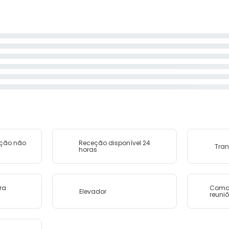
ação não
Receção disponível 24
Tran
horas
ra
Como
Elevador
reuni