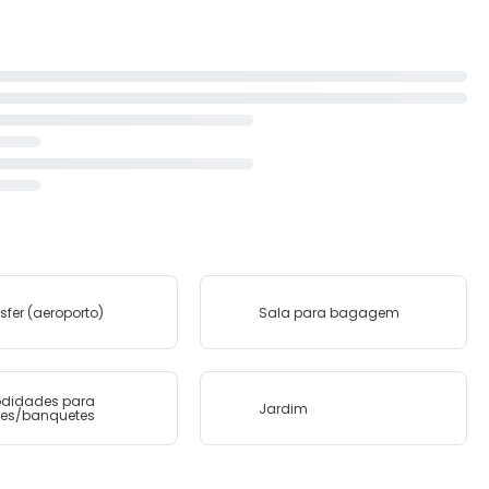
sfer (aeroporto)
Sala para bagagem
didades para
Jardim
ões/banquetes